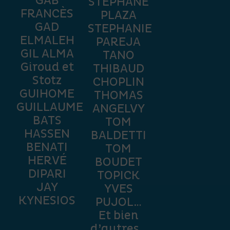
GAB
STÉPHANE
FRANCÈS
PLAZA
GAD
STEPHANIE
ELMALEH
PAREJA
GIL ALMA
TANO
Giroud et
THIBAUD
Stotz
CHOPLIN
GUIHOME
THOMAS
GUILLAUME
ANGELVY
BATS
TOM
HASSEN
BALDETTI
BENATI
TOM
HERVÉ
BOUDET
DIPARI
TOPICK
JAY
YVES
KYNESIOS
PUJOL…
Et bien
d’autres…