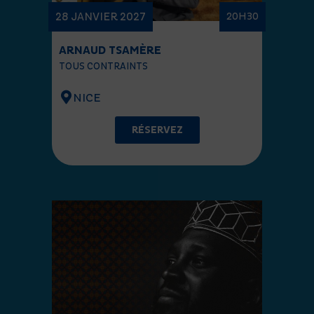
28 JANVIER 2027
20H30
ARNAUD TSAMÈRE
TOUS CONTRAINTS
NICE
RÉSERVEZ