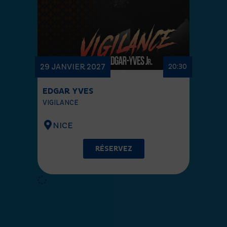
29 JANVIER 2027
20:30
EDGAR YVES
VIGILANCE
NICE
RÉSERVEZ