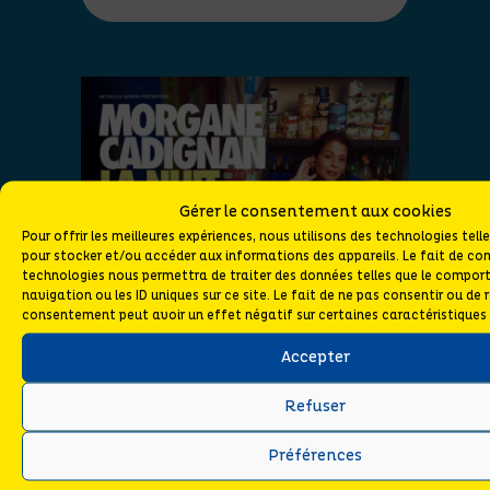
Gérer le consentement aux cookies
Pour offrir les meilleures expériences, nous utilisons des technologies tell
pour stocker et/ou accéder aux informations des appareils. Le fait de con
technologies nous permettra de traiter des données telles que le compo
navigation ou les ID uniques sur ce site. Le fait de ne pas consentir ou de r
consentement peut avoir un effet négatif sur certaines caractéristiques 
Accepter
27 JANVIER 2027
20:00
Refuser
MORGANE CADIGNAN
Préférences
LA NUIT JE MENS